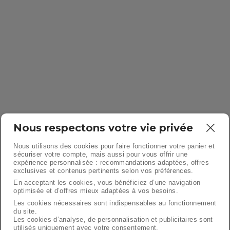
Nous respectons votre vie privée
Nous utilisons des cookies pour faire fonctionner votre panier et
sécuriser votre compte, mais aussi pour vous offrir une
expérience personnalisée : recommandations adaptées, offres
exclusives et contenus pertinents selon vos préférences.
En acceptant les cookies, vous bénéficiez d’une navigation
optimisée et d’offres mieux adaptées à vos besoins.
Les cookies nécessaires sont indispensables au fonctionnement
du site.
Les cookies d’analyse, de personnalisation et publicitaires sont
utilisés uniquement avec votre consentement.