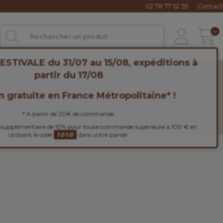
02 78 77 52 55
Contact
0
STIVALE du 31/07 au 15/08, expéditions à
partir du 17/08
n gratuite en France Métropolitaine* !
* A partir de 20€ de commande.
 supplémentaire de 10% pour toute commande supérieure à 100 € en
utilisant le code
1010
dans votre panier.