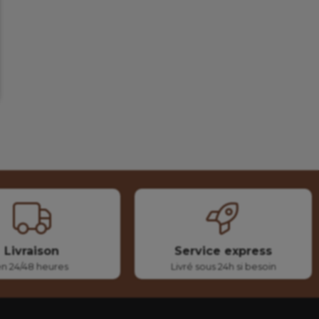
Livraison
Service express
en 24/48 heures
Livré sous 24h si besoin