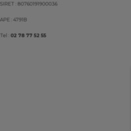
SIRET : 80760191900036
APE : 4791B
Tel :
02 78 77 52 55