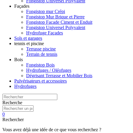
Fongistop Universel Polyvalent
Façades
Fongistop mur Crépi
Fongistop Mur Brique et Pierre
Fongistop Façade Ciment et Enduit
Fongistop Universel Polyvalent
Hydrofuge Façades
Sols et garages
tennis et piscine
Terrasse piscine
Terrain de tennis
Bois
Fongistop Bois
Hydrofuges / Oléofuges
Dégrisant Terrasse et Mobilier Bois
Pulvérisateurs et accessoires
Hydrofuges
Recherche
0
Rechercher
Vous avez déjà une idée de ce que vous recherchez ?