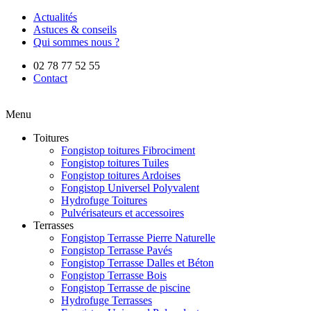
Actualités
Astuces & conseils
Qui sommes nous ?
02 78 77 52 55
Contact
Menu
Toitures
Fongistop toitures Fibrociment
Fongistop toitures Tuiles
Fongistop toitures Ardoises
Fongistop Universel Polyvalent
Hydrofuge Toitures
Pulvérisateurs et accessoires
Terrasses
Fongistop Terrasse Pierre Naturelle
Fongistop Terrasse Pavés
Fongistop Terrasse Dalles et Béton
Fongistop Terrasse Bois
Fongistop Terrasse de piscine
Hydrofuge Terrasses