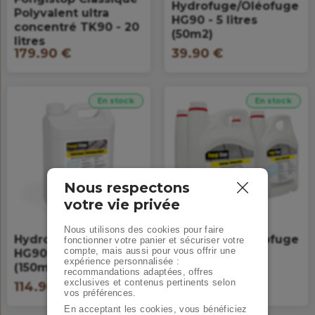
Hydrofuge/Oléofuge
Polyvalent ultra
HG90 - 5 litres
concentré TK90 - 20
(50m2)
litres
179.90 €
39.90 €
En stock
En stock
Nous respectons
votre vie privée
Nous utilisons des cookies pour faire
Hydrofuge/Oléofuge
Hydrofuge/Oléofuge
fonctionner votre panier et sécuriser votre
compte, mais aussi pour vous offrir une
HG90 - 15 litres
HG90 - 20 litres
expérience personnalisée :
(150m2)
(200m2)
recommandations adaptées, offres
exclusives et contenus pertinents selon
114.90 €
149.90 €
vos préférences.
En acceptant les cookies, vous bénéficiez