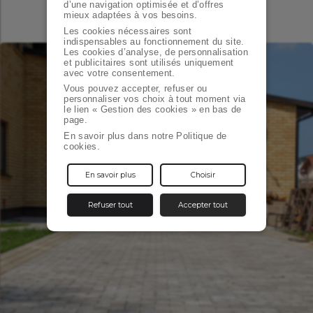
d’une navigation optimisée et d’offres
mieux adaptées à vos besoins.
Les cookies nécessaires sont
indispensables au fonctionnement du site.
Les cookies d’analyse, de personnalisation
et publicitaires sont utilisés uniquement
avec votre consentement.
Vous pouvez accepter, refuser ou
personnaliser vos choix à tout moment via
le lien « Gestion des cookies » en bas de
page.
En savoir plus dans notre Politique de
cookies.
En savoir plus
Choisir
Refuser tout
Accepter tout