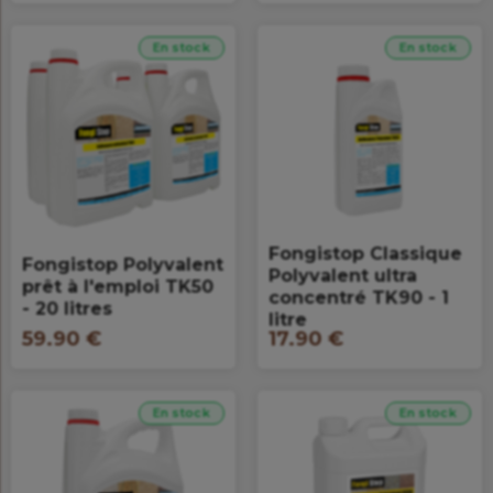
En stock
En stock
Fongistop Classique
Fongistop Polyvalent
Polyvalent ultra
prêt à l'emploi TK50
concentré TK90 - 1
- 20 litres
litre
59.90 €
17.90 €
En stock
En stock