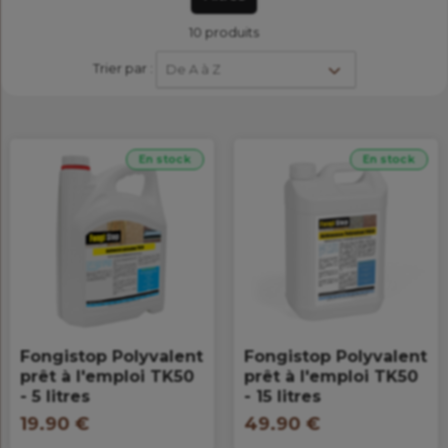
10 produits
Trier par :
De A à Z
En stock
En stock
Fongistop Polyvalent
Fongistop Polyvalent
prêt à l'emploi TK50
prêt à l'emploi TK50
- 5 litres
- 15 litres
19.90 €
49.90 €