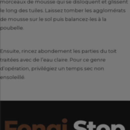
morceaux de mousse qui se disloquent et glissent
le long des tuiles. Laissez tomber les agglomérats
de mousse sur le sol puis balancez-les à la
poubelle.
Ensuite, rincez abondement les parties du toit
traitées avec de l’eau claire. Pour ce genre
d’opération, privilégiez un temps sec non
ensoleillé.