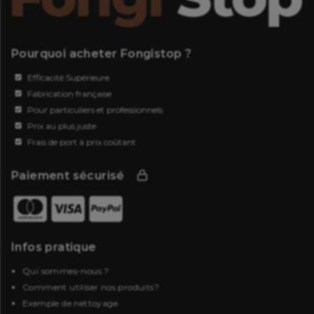
Pourquoi acheter Fongistop ?
Efficacité Supérieure
Fabrication française
Pour particuliers et professionnels
Prix au plus juste
Frais de port à prix coûtant
Paiement sécurisé
Infos pratique
Qui sommes-nous ?
Comment utiliser nos produits?
Exemple de nettoyage