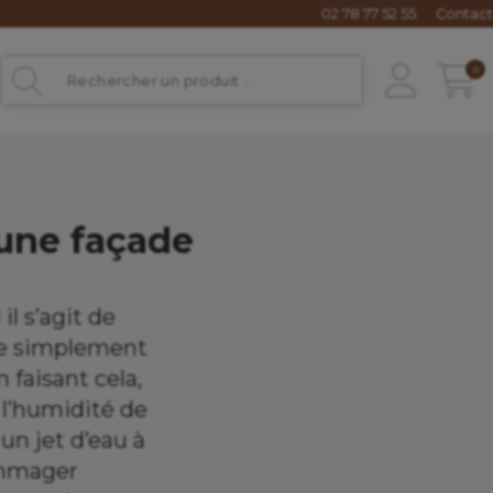
02 78 77 52 55
Contact
0
'une façade
l s’agit de
 de simplement
 faisant cela,
 l’humidité de
un jet d’eau à
dommager