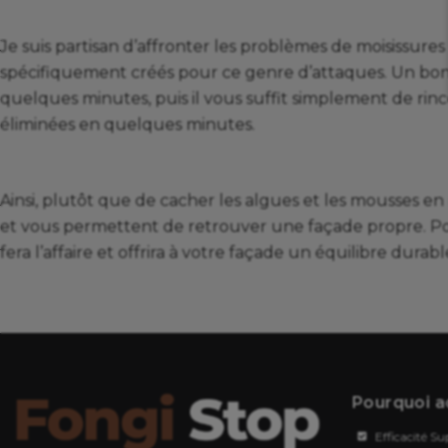
Je suis partisan d’affronter les problèmes de moisissure
spécifiquement créés pour ce genre d’attaques. Un bon fo
quelques minutes, puis il vous suffit simplement de rinc
éliminées en quelques minutes.
Ainsi, plutôt que de cacher les algues et les mousses en 
et vous permettent de retrouver une façade propre. Po
fera l’affaire et offrira à votre façade un équilibre durabl
Pourquoi a
Efficacité Su