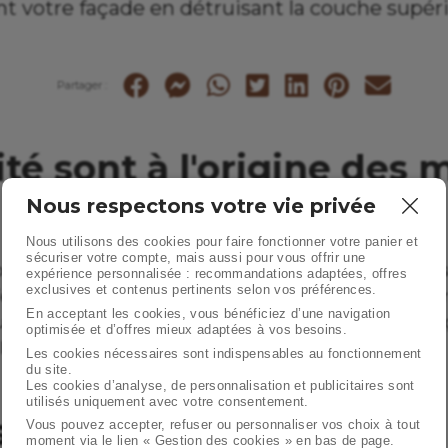
 votre façade en détruisant la couche supér
Partager :
é sont à l'origine des m
Nous respectons votre vie privée
Nous utilisons des cookies pour faire fonctionner votre panier et
sécuriser votre compte, mais aussi pour vous offrir une
nsables de la prolifération des champignons, des mousse
expérience personnalisée : recommandations adaptées, offres
exclusives et contenus pertinents selon vos préférences.
fférents traitements pour vous débarrasser de ces salissur
En acceptant les cookies, vous bénéficiez d’une navigation
uragent à appliquer un enduit étanche sur le mur de faç
optimisée et d’offres mieux adaptées à vos besoins.
le mur et à terme d’augmenter le risque de sinistres.
Les cookies nécessaires sont indispensables au fonctionnement
du site.
Les cookies d’analyse, de personnalisation et publicitaires sont
utilisés uniquement avec votre consentement.
s avec un bon fongicide
Vous pouvez accepter, refuser ou personnaliser vos choix à tout
moment via le lien « Gestion des cookies » en bas de page.