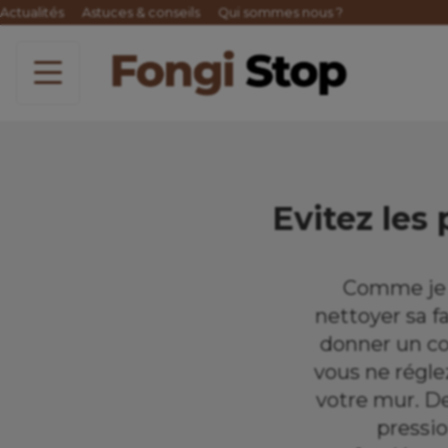
Actualités
Astuces & conseils
Qui sommes nous ?
Evitez les 
Comme je l
nettoyer sa f
donner un cou
vous ne régle
votre mur. De
pressio