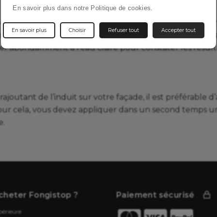
En savoir plus dans notre Politique de cookies.
s et de mousses envahissantes, vous devez les éliminer d
En savoir plus
Choisir
Refuser tout
Accepter tout
ngicide fera l’affaire, appliquez ce produit nettoyant a
er abondamment à l’eau claire pour constater les résulta
rajoutant de l’induit sur votre façade, il est préférable 
ur cela, vous devez appliquer dans un second temps un
e.
cheter Fongistop ?
Paiement sécurisé
périeure