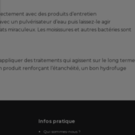
irectement avec des produits d’entretien
vec un pulvérisateur d’eau puis laissez-le agir
ts miraculeux. Les moisissures et autres bactéries sont
d’appliquer des traitements qui agissent sur le long terme
 produit renforçant l’étanchéité, un bon hydrofuge
Infos pratique
Qui sommes-nous ?