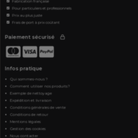
Fabrication française
Pour particuliers et professionnels
Prix au plus juste
Frais de port à prix coûtant
Paiement sécurisé
Infos pratique
Qui sommes-nous ?
Comment utiliser nos produits?
Exemple de nettoyage
Expédition et livraison
Conditions générales de vente
Conditions de retour
Mentions légales
Gestion des cookies
Nous contacter