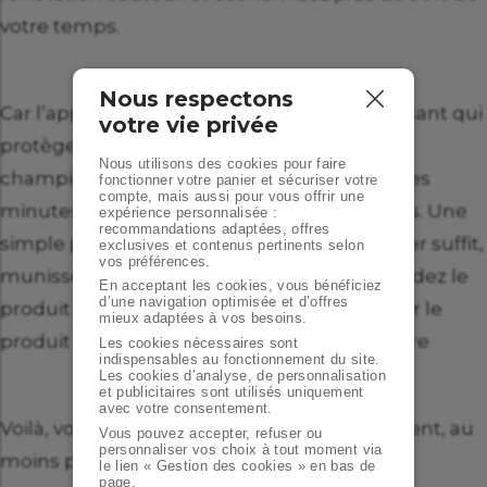
votre temps.
Nous respectons
Car l’application d’un produit imperméabilisant qui
votre vie privée
protège votre terrasse des mousses et des
Nous utilisons des cookies pour faire
champignons ne vous prendra que quelques
fonctionner votre panier et sécuriser votre
compte, mais aussi pour vous offrir une
minutes si vous êtes équipé d'outils adaptés. Une
expérience personnalisée :
recommandations adaptées, offres
simple pulvérisation sur la surface à protéger suffit,
exclusives et contenus pertinents selon
vos préférences.
munissez-vous d’un pulvérisateur ou répandez le
En acceptant les cookies, vous bénéficiez
d’une navigation optimisée et d’offres
produit à l’aide d’un balai brosse. Laissez agir le
mieux adaptées à vos besoins.
produit puis rincez abondement à l’eau claire
Les cookies nécessaires sont
indispensables au fonctionnement du site.
Les cookies d’analyse, de personnalisation
et publicitaires sont utilisés uniquement
avec votre consentement.
Voilà, votre terrasse est protégée durablement, au
Vous pouvez accepter, refuser ou
personnaliser vos choix à tout moment via
moins pour 6 mois.
le lien « Gestion des cookies » en bas de
page.