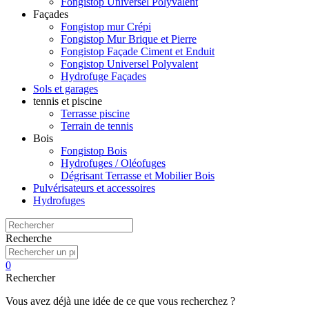
Fongistop Universel Polyvalent
Façades
Fongistop mur Crépi
Fongistop Mur Brique et Pierre
Fongistop Façade Ciment et Enduit
Fongistop Universel Polyvalent
Hydrofuge Façades
Sols et garages
tennis et piscine
Terrasse piscine
Terrain de tennis
Bois
Fongistop Bois
Hydrofuges / Oléofuges
Dégrisant Terrasse et Mobilier Bois
Pulvérisateurs et accessoires
Hydrofuges
Recherche
0
Rechercher
Vous avez déjà une idée de ce que vous recherchez ?