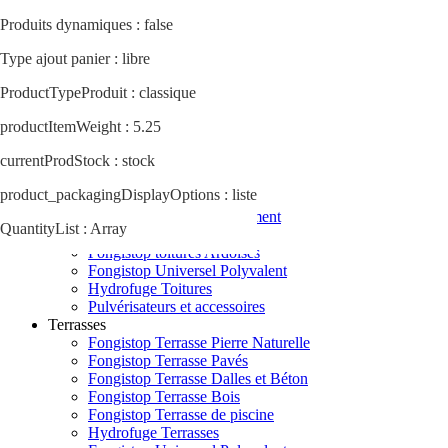
Produits dynamiques : false
Actualités
Astuces & conseils
Type ajout panier : libre
Qui sommes nous ?
ProductTypeProduit : classique
02 78 77 52 55
Contact
productItemWeight : 5.25
currentProdStock : stock
Menu
product_packagingDisplayOptions : liste
Toitures
Fongistop toitures Fibrociment
QuantityList : Array
Fongistop toitures Tuiles
Fongistop toitures Ardoises
Fongistop Universel Polyvalent
Hydrofuge Toitures
Pulvérisateurs et accessoires
Terrasses
Fongistop Terrasse Pierre Naturelle
Fongistop Terrasse Pavés
Fongistop Terrasse Dalles et Béton
Fongistop Terrasse Bois
Fongistop Terrasse de piscine
Hydrofuge Terrasses