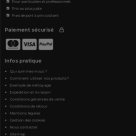
Pour particuliers et professionnels
Prix au plus juste
Frais de port à prix coûtant
Paiement sécurisé
Infos pratique
Qui sommes-nous ?
Comment utiliser nos produits?
Exemple de nettoyage
Expédition et livraison
Conditions générales de vente
Conditions de retour
Mentions légales
Gestion des cookies
Nous contacter
Sitemap