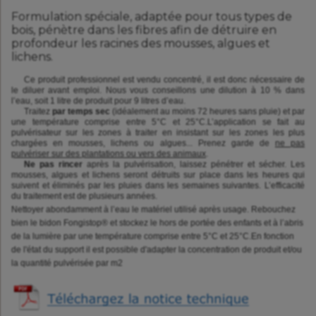
Formulation spéciale, adaptée pour tous types de
bois, pénètre dans les fibres afin de détruire en
profondeur les racines des mousses, algues et
lichens.
Ce produit professionnel est vendu concentré, il est donc nécessaire de
le diluer avant emploi. Nous vous conseillons une dilution à 10 % dans
l’eau, soit 1 litre de produit pour 9 litres d’eau.
Traitez
par temps sec
(idéalement au moins 72 heures sans pluie) et par
une température comprise entre 5°C et 25°C.L’application se fait au
pulvérisateur sur les zones à traiter en insistant sur les zones les plus
chargées en mousses, lichens ou algues... Prenez garde de
ne pas
pulvériser sur des plantations ou vers des animaux
.
Ne pas rincer
après la pulvérisation, laissez pénétrer et sécher. Les
mousses, algues et lichens seront détruits sur place dans les heures qui
suivent et éliminés par les pluies dans les semaines suivantes. L’efficacité
du traitement est de plusieurs années.
Nettoyer abondamment à l’eau le matériel utilisé après usage. Rebouchez
bien le bidon Fongistop® et stockez le hors de portée des enfants et à l’abris
de la lumière par une température comprise entre 5°C et 25°C.En fonction
de l'état du support il est possible d'adapter la concentration de produit et/ou
la quantité pulvérisée par m2