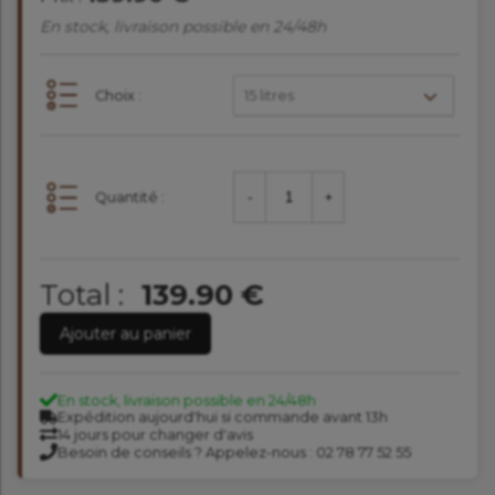
En stock, livraison possible en 24/48h
Choix :
15 litres
Quantité :
-
+
Total :
139.90 €
Ajouter au panier
En stock, livraison possible en 24/48h
Expédition aujourd'hui si commande avant 13h
14 jours pour changer d'avis
Besoin de conseils ? Appelez-nous : 02 78 77 52 55