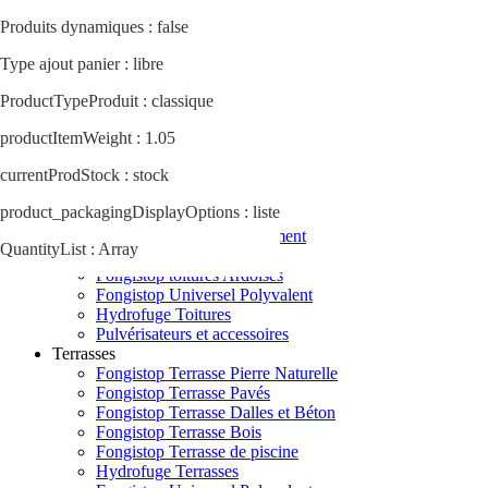
Produits dynamiques : false
Actualités
Astuces & conseils
Type ajout panier : libre
Qui sommes nous ?
ProductTypeProduit : classique
02 78 77 52 55
Contact
productItemWeight : 1.05
currentProdStock : stock
Menu
product_packagingDisplayOptions : liste
Toitures
Fongistop toitures Fibrociment
QuantityList : Array
Fongistop toitures Tuiles
Fongistop toitures Ardoises
Fongistop Universel Polyvalent
Hydrofuge Toitures
Pulvérisateurs et accessoires
Terrasses
Fongistop Terrasse Pierre Naturelle
Fongistop Terrasse Pavés
Fongistop Terrasse Dalles et Béton
Fongistop Terrasse Bois
Fongistop Terrasse de piscine
Hydrofuge Terrasses