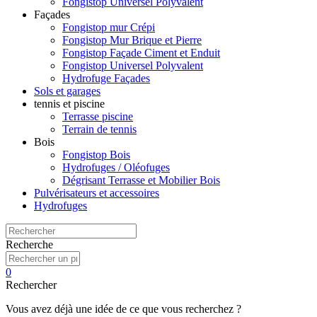
Fongistop Universel Polyvalent
Façades
Fongistop mur Crépi
Fongistop Mur Brique et Pierre
Fongistop Façade Ciment et Enduit
Fongistop Universel Polyvalent
Hydrofuge Façades
Sols et garages
tennis et piscine
Terrasse piscine
Terrain de tennis
Bois
Fongistop Bois
Hydrofuges / Oléofuges
Dégrisant Terrasse et Mobilier Bois
Pulvérisateurs et accessoires
Hydrofuges
Recherche
0
Rechercher
Vous avez déjà une idée de ce que vous recherchez ?